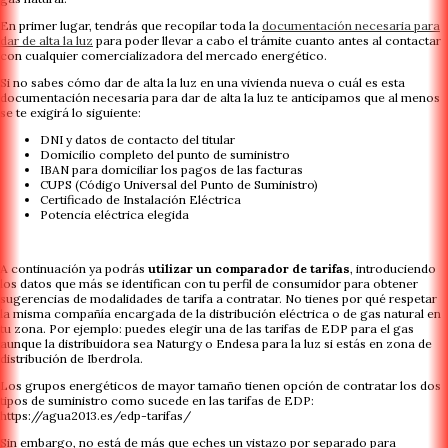
En primer lugar, tendrás que recopilar toda la
documentación necesaria para
dar de alta la luz
para poder llevar a cabo el trámite cuanto antes al contactar
con cualquier comercializadora del mercado energético.
Si no sabes cómo dar de alta la luz en una vivienda nueva o cuál es esta
documentación necesaria para dar de alta la luz te anticipamos que al menos
se te exigirá lo siguiente:
DNI y datos de contacto del titular
Domicilio completo del punto de suministro
IBAN para domiciliar los pagos de las facturas
CUPS (Código Universal del Punto de Suministro)
Certificado de Instalación Eléctrica
Potencia eléctrica elegida
A continuación ya podrás
utilizar un comparador de tarifas
, introduciendo
los datos que más se identifican con tu perfil de consumidor para obtener
sugerencias de modalidades de tarifa a contratar. No tienes por qué respetar
la misma compañía encargada de la distribución eléctrica o de gas natural en
tu zona. Por ejemplo: puedes elegir una de las tarifas de EDP para el gas
aunque la distribuidora sea Naturgy o Endesa para la luz si estás en zona de
distribución de Iberdrola.
Los grupos energéticos de mayor tamaño tienen opción de contratar los dos
tipos de suministro como sucede en las tarifas de EDP:
https://agua2013.es/edp-tarifas/
Sin embargo, no está de más que eches un vistazo por separado para