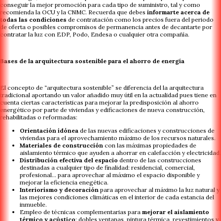
conseguir la mejor promoción para cada tipo de suministro, tal y como
recomienda la OCU y la CNMC. Recuerda que debes
informarte acerca de
todas las condiciones
de contratación como los precios fuera del periodo
de oferta o posibles compromisos de permanencia antes de decantarte por
contratar la luz con EDP, Podo, Endesa o cualquier otra compañía.
Bases de la arquitectura sostenible para el ahorro de energía
El concepto de “arquitectura sostenible” se diferencia del la arquitectura
tradicional aportando un valor añadido muy útil en la actualidad pues tiene en
cuenta ciertas características para mejorar la predisposición al ahorro
energético por parte de viviendas y edificaciones de nueva construcción,
rehabilitadas o reformadas:
Orientación idónea
de las nuevas edificaciones y construcciones de
viviendas para el aprovechamiento máximo de los recursos naturales.
Materiales de construcción
con las máximas propiedades de
aislamiento térmico que ayuden a ahorrar en calefacción y electricidad.
Distribución efectiva del espacio
dentro de las construcciones
destinadas a cualquier tipo de finalidad: residencial, comercial,
profesional… para aprovechar al máximo el espacio disponible y
mejorar la eficiencia enegética.
Interiorismo y decoración
para aprovechar al máximo la luz natural y
las mejores condiciones climáticas en el interior de cada estancia del
inmueble.
Empleo de técnicas complementarias para
mejorar el aislamiento
térmico y acústico
: dobles ventanas, pintura térmica, revestimientos y